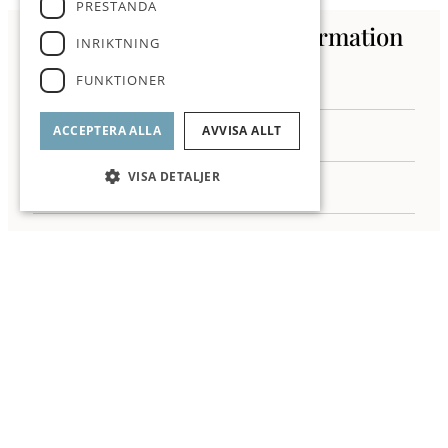
PRESTANDA
Kontakta oss för mer information
INRIKTNING
FUNKTIONER
ACCEPTERA ALLA
AVVISA ALLT
VISA DETALJER
Jag samtycker till behandling av mina personuppgifter enligt ROI
integritetspolicy