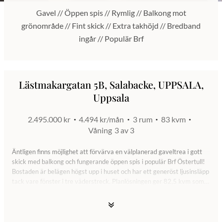
Gavel // Öppen spis // Rymlig // Balkong mot
grönområde // Fint skick // Extra takhöjd // Bredband
ingår // Populär Brf
Lästmakargatan 5B, Salabacke, UPPSALA,
Uppsala
2.495.000 kr
4.494 kr/mån
3 rum
83 kvm
Våning
3 av 3
Äntligen finns möjlighet att förvärva en välplanerad gaveltrea i gott
skick med balkong och fungerande öppen spis i populär Brf Östertull!
Bostaden är belägen högst upp i huset och har ett generöst ljusinsläpp
tack vare fönster i tre väderstreck. Planlösningen ger 82,5 kvm som
fördelar sig på en välkomnande hall med gott om förvaring i
skjutdörrsgarderob, luftigt kök med integrerad tvättmaskin, infällda
spotlights och stor matplats. Rymligt vardagsrum med öppen spis och
ett härligt ljusinsläpp där plats finns för större matgrupp vid