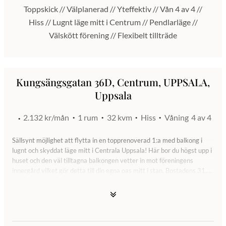
Toppskick // Välplanerad // Yteffektiv // Vån 4 av 4 //
Hiss // Lugnt läge mitt i Centrum // Pendlarläge //
Välskött förening // Flexibelt tillträde
Kungsängsgatan 36D, Centrum, UPPSALA,
Uppsala
2.132 kr/mån
1 rum
32 kvm
Hiss
Våning
4 av 4
Sällsynt möjlighet att flytta in en topprenoverad 1:a med balkong i
lugnt och skyddat läge mitt i Centrala Uppsala! Här bor du högst upp i
huset och den väl tilltagna balkongen vetter in mot föreningens
innergård vilket gör detta till din egna oas mitt i stan. Bostadens 31,9
kvm är mycket välplanerade och fördelar sig på en hall med generösa
förvaringsutrymmen, stamrenoverat (-05) och helkaklat badrum där
det är förberett för tvättmaskin, rymligt allrum med ett rikligt
ljusinsläpp, inbyggd förvaring och utgång till balkong samt ett stilrent
och fullt utrustat kök med moderna material- och färgval.