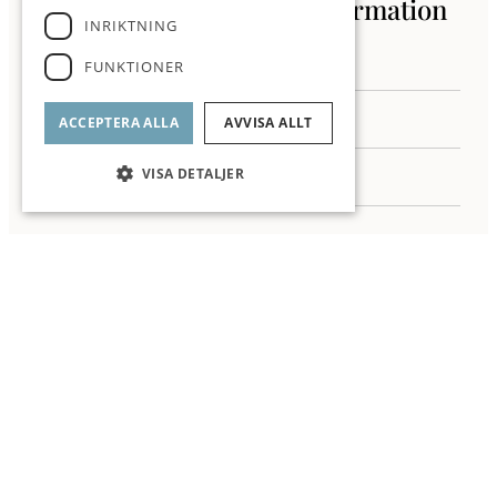
Kontakta oss för mer information
INRIKTNING
FUNKTIONER
ACCEPTERA ALLA
AVVISA ALLT
VISA DETALJER
Jag samtycker till behandling av mina personuppgifter enligt ROI
integritetspolicy