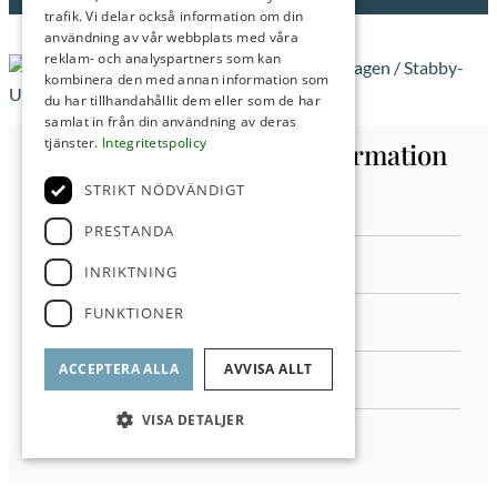
trafik. Vi delar också information om din
användning av vår webbplats med våra
reklam- och analyspartners som kan
kombinera den med annan information som
du har tillhandahållit dem eller som de har
samlat in från din användning av deras
tjänster.
Integritetspolicy
Kontakta oss för mer information
STRIKT NÖDVÄNDIGT
PRESTANDA
INRIKTNING
FUNKTIONER
ACCEPTERA ALLA
AVVISA ALLT
VISA DETALJER