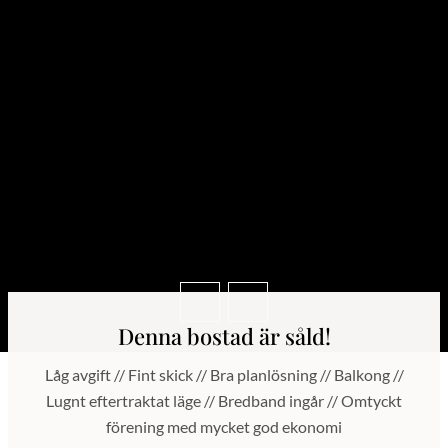
Denna bostad är såld!
Låg avgift // Fint skick // Bra planlösning // Balkong //
Lugnt eftertraktat läge // Bredband ingår // Omtyckt
förening med mycket god ekonomi