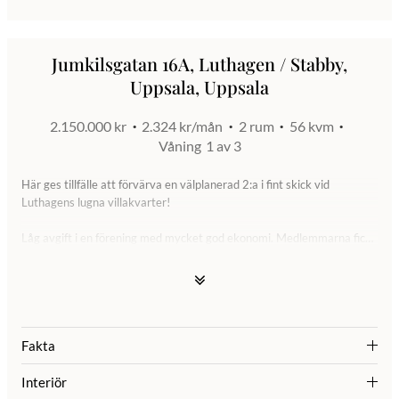
Jumkilsgatan 16A, Luthagen / Stabby,
Uppsala, Uppsala
2.150.000 kr
2.324 kr/mån
2 rum
56 kvm
Våning
1 av 3
Här ges tillfälle att förvärva en välplanerad 2:a i fint skick vid
Luthagens lugna villakvarter!
Låg avgift i en förening med mycket god ekonomi. Medlemmarna fick
en avgiftsfri månad under både 2017 & 2018.
Perfekt studentläge!
Bostaden är i mycket fint skick och bekvämt placerad en halvtrappa
upp. Lägenheten ger en rymlig möblerbar hall, välutrustat kök med
Fakta
matplats, väl tilltaget vardagsrum, stamrenoverat badrum med
tvättmaskin samt ett stort sovrum med bra klädförvaringsutrymmen.
Interiör
Från sovrummet nås den rymliga och trallförsedda balkongen.