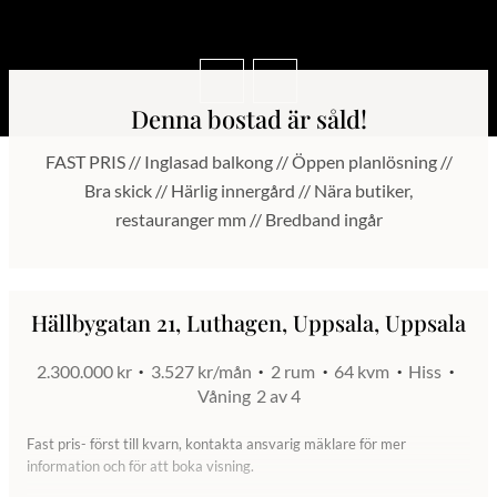
Denna bostad är såld!
FAST PRIS // Inglasad balkong // Öppen planlösning //
Bra skick // Härlig innergård // Nära butiker,
restauranger mm // Bredband ingår
Hällbygatan 21, Luthagen, Uppsala, Uppsala
2.300.000 kr
3.527 kr/mån
2 rum
64 kvm
Hiss
Våning
2 av 4
Fast pris- först till kvarn, kontakta ansvarig mäklare för mer
information och för att boka visning.