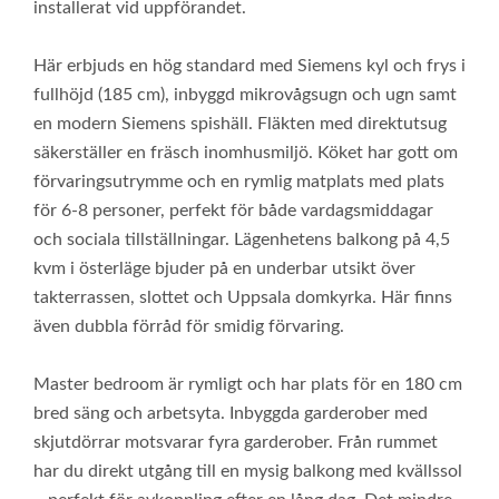
installerat vid uppförandet.
Här erbjuds en hög standard med Siemens kyl och frys i
fullhöjd (185 cm), inbyggd mikrovågsugn och ugn samt
en modern Siemens spishäll. Fläkten med direktutsug
säkerställer en fräsch inomhusmiljö. Köket har gott om
förvaringsutrymme och en rymlig matplats med plats
för 6-8 personer, perfekt för både vardagsmiddagar
och sociala tillställningar. Lägenhetens balkong på 4,5
kvm i österläge bjuder på en underbar utsikt över
takterrassen, slottet och Uppsala domkyrka. Här finns
även dubbla förråd för smidig förvaring.
Master bedroom är rymligt och har plats för en 180 cm
bred säng och arbetsyta. Inbyggda garderober med
skjutdörrar motsvarar fyra garderober. Från rummet
har du direkt utgång till en mysig balkong med kvällssol