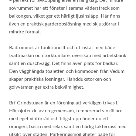
– perfekt för avkoppling efter en lång dag. Det mindre
sovrummet har ett fönster i samma väderstreck som
balkongen, vilket ger ett härligt ljusinsläpp. Här finns
även en praktisk garderobslösning med skjutdörrar i
mindre format.
Badrummet är funktionellt och utrustat med både
tvättmaskin och torktumlare, överskåp med arbetsbänk
samt en duschvägg. Det finns även plats för badkar.
Den vägghängda toaletten och kommoden från Vedum
skapar praktiska lösningar. Handdukstorken och
golvvärmen ger extra bekvämlighet.
Brf Grindstugan är en förening att verkligen trivas i.
Här njuter du av en gemensam, tempererad vinkällare
med eget vinförråd och högst upp finner du ett
orangeri, bastu med relax samt en härlig takterrass med
utsikt över staden. Parkeringsmöjligheter både för