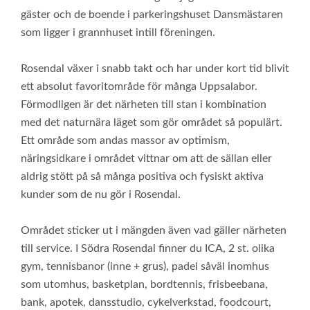
gäster och de boende i parkeringshuset Dansmästaren
som ligger i grannhuset intill föreningen.
Rosendal växer i snabb takt och har under kort tid blivit
ett absolut favoritområde för många Uppsalabor.
Förmodligen är det närheten till stan i kombination
med det naturnära läget som gör området så populärt.
Ett område som andas massor av optimism,
näringsidkare i området vittnar om att de sällan eller
aldrig stött på så många positiva och fysiskt aktiva
kunder som de nu gör i Rosendal.
Området sticker ut i mängden även vad gäller närheten
till service. I Södra Rosendal finner du ICA, 2 st. olika
gym, tennisbanor (inne + grus), padel såväl inomhus
som utomhus, basketplan, bordtennis, frisbeebana,
bank, apotek, dansstudio, cykelverkstad, foodcourt,