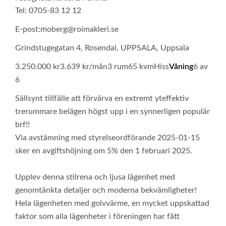
Tel: 0705-83 12 12
E-post:
moberg@roimakleri.se
Grindstugegatan 4, Rosendal, UPPSALA, Uppsala
3.250.000 kr
3.639 kr/mån
3 rum
65 kvm
Hiss
Våning
6 av
6
Sällsynt tillfälle att förvärva en extremt yteffektiv
trerummare belägen högst upp i en synnerligen populär
brf!!
Via avstämning med styrelseordförande 2025-01-15
sker en avgiftshöjning om 5% den 1 februari 2025.
Upplev denna stilrena och ljusa lägenhet med
genomtänkta detaljer och moderna bekvämligheter!
Hela lägenheten med golvvärme, en mycket uppskattad
faktor som alla lägenheter i föreningen har fått