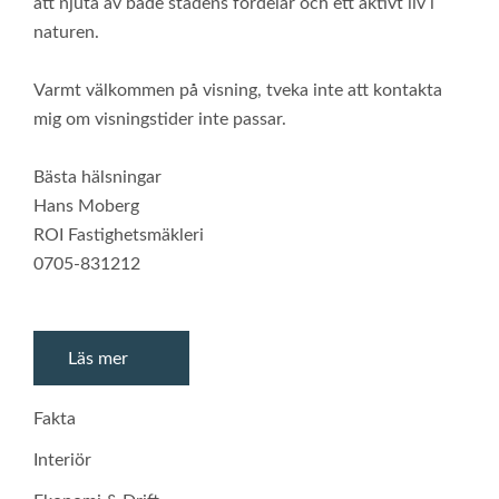
att njuta av både stadens fördelar och ett aktivt liv i
naturen.
Varmt välkommen på visning, tveka inte att kontakta
mig om visningstider inte passar.
Bästa hälsningar
Hans Moberg
ROI Fastighetsmäkleri
0705-831212
Läs mer
Fakta
Interiör