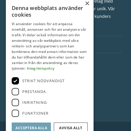
×
Vi är ett klassiskt fastighetsmäklarföretag med
Denna webbplats använder
inställningen att varje enskild bostad är unik. Vår
cookies
ambition är att alltid överträffa våra kunders
Vi använder cookies för att anpassa
förväntningar.
innehåll, annonser och för att analysera vår
trafik. Vi delar också information om din
användning av vår webbplats med våra
Snabblänkar
reklam- och analyspartners som kan
kombinera den med annan information som
du har tillhandahållit dem eller som de har
ROI Fastighetsmäkleri AB
samlat in från din användning av deras
tjänster.
Integritetspolicy
Torngatan 44E
754 23 Uppsala
STRIKT NÖDVÄNDIGT
018-12 77 00
PRESTANDA
info@roimakleri.se
INRIKTNING
FUNKTIONER
ACCEPTERA ALLA
AVVISA ALLT