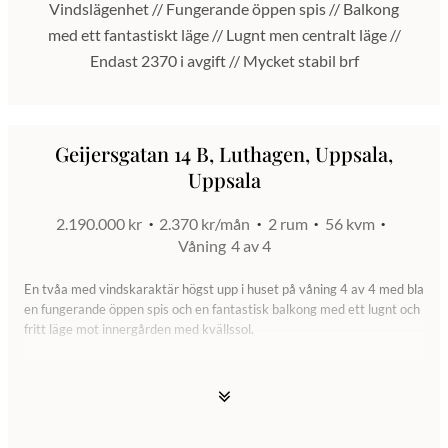
Vindslägenhet // Fungerande öppen spis // Balkong
med ett fantastiskt läge // Lugnt men centralt läge //
Endast 2370 i avgift // Mycket stabil brf
Geijersgatan 14 B, Luthagen, Uppsala,
Uppsala
2.190.000 kr
2.370 kr/mån
2 rum
56 kvm
Våning
4 av 4
En tvåa med vindskaraktär högst upp i huset på våning 4 av 4 med bla
en fungerande öppen spis och en fantastisk balkong med ett lugnt och
fritt läge mot innergården med kvällssol.
De ca 56 kvm fördelat sig på en hall med gott om förvaring, ett
smakfullt renoverat och helkaklat badrum med dusch och plats för
tvättmaskin (ej framdraget va mm), kök med en bra matplats och en
riktig fläkt inkopplad, ett ordentligt sovrum med mörka väggar samt