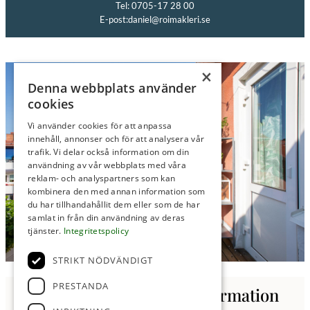
Tel: 0705-17 28 00
E-post:
daniel@roimakleri.se
×
Denna webbplats använder
cookies
Vi använder cookies för att anpassa
innehåll, annonser och för att analysera vår
trafik. Vi delar också information om din
användning av vår webbplats med våra
reklam- och analyspartners som kan
kombinera den med annan information som
du har tillhandahållit dem eller som de har
samlat in från din användning av deras
tjänster.
Integritetspolicy
STRIKT NÖDVÄNDIGT
PRESTANDA
Kontakta oss för mer information