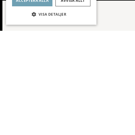
ACCEPTERA ALLA
AVVISA ALLT
VISA DETALJER
Stor balkong mot innergård
Planlösning
Fråga mig o
Dan
Fastigh