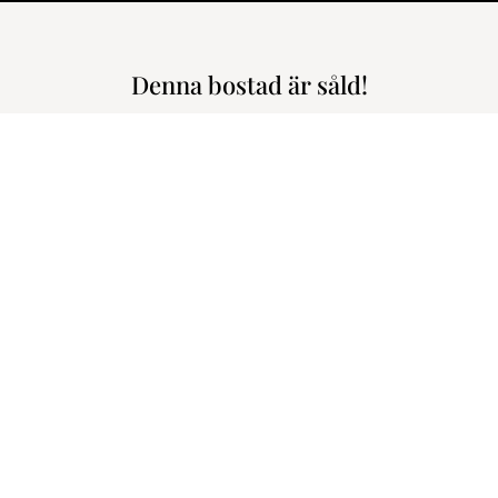
Denna bostad är såld!
en // Hiss // Öppen planlösning // Ordentliga rum // Mycket gott s
Fyrisvallsgata
2.750.000 kr
3.988 kr
m den här bostaden!
En mycket välplanerad och till
och materialval. Ett bekvämt bo
innergården med sol hela dagen, 
iel Söderström
etsmäklare/Delägare
En välskött brf med god ekonomi