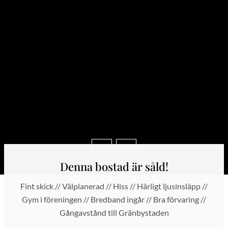
Denna bostad är såld!
Fint skick // Välplanerad // Hiss // Härligt ljusinsläpp //
Gym i föreningen // Bredband ingår // Bra förvaring //
Gångavstånd till Gränbystaden