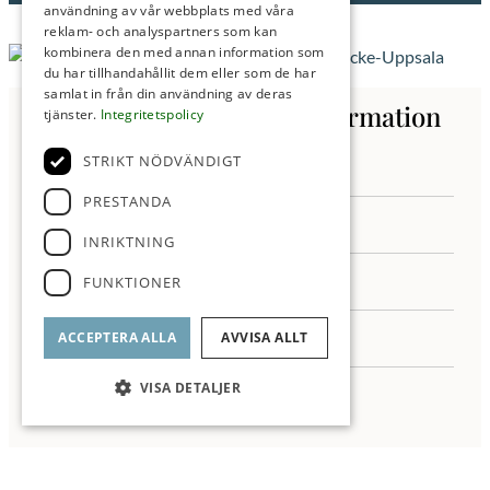
användning av vår webbplats med våra
reklam- och analyspartners som kan
kombinera den med annan information som
du har tillhandahållit dem eller som de har
samlat in från din användning av deras
Kontakta oss för mer information
tjänster.
Integritetspolicy
STRIKT NÖDVÄNDIGT
PRESTANDA
INRIKTNING
FUNKTIONER
ACCEPTERA ALLA
AVVISA ALLT
VISA DETALJER