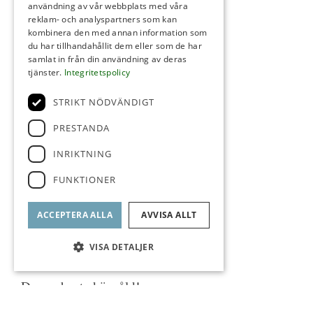
användning av vår webbplats med våra
reklam- och analyspartners som kan
kombinera den med annan information som
du har tillhandahållit dem eller som de har
samlat in från din användning av deras
tjänster.
Integritetspolicy
STRIKT NÖDVÄNDIGT
PRESTANDA
INRIKTNING
FUNKTIONER
ACCEPTERA ALLA
AVVISA ALLT
VISA DETALJER
Denna bostad är såld!
FAST PRIS // Minitvåa // Nyrenoverat badrum // Tvätt-