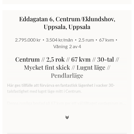
Eddagatan 6, Centrum/Eklundshov,
Uppsala, Uppsala
2.795.000 kr
3.504 kr/mån
2.5 rum
67 kvm
Våning
2 av 4
Centrum // 2,5 rok // 67 kvm // 30-tal //
Mycket fint skick // Lugnt läge //
Pendlarläge
Här ges tillfälle att förvärva en fantastisk lägenhet i vacker 30-
talsfastighet med lugnt läge mitt i Centrum.
Denna rymliga bostad på 67 kvm ger ett väl tilltaget vardagsrum med
gott om plats för såväl matsalsmöblemang som soffgrupp och tv-
möbel. Stort sovrum med mycket bra klädförvaringsutrymmen.
Rymligt badrum med helkaklade väggar och klinkergolv. Nyrenoverat
kök -16 med gott om förvaringsutrymmen och generösa arbetsytor.
Luftig hall med bra förvaringsutrymmen. Byggåret ger sig tydligt till