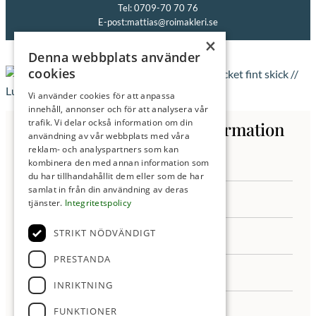
Tel: 0709-70 70 76
E-post:
mattias@roimakleri.se
×
Denna webbplats använder
cookies
Vi använder cookies för att anpassa
innehåll, annonser och för att analysera vår
trafik. Vi delar också information om din
Kontakta oss för mer information
användning av vår webbplats med våra
reklam- och analyspartners som kan
kombinera den med annan information som
du har tillhandahållit dem eller som de har
samlat in från din användning av deras
tjänster.
Integritetspolicy
STRIKT NÖDVÄNDIGT
PRESTANDA
INRIKTNING
FUNKTIONER