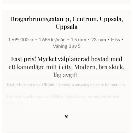
Dragarbrunnsgatan 31, Centrum, Uppsala,
Uppsala
1.695.000 kr
1.686 kr/mån
1.5 rum
23 kvm
Hiss
Våning
3 av 5
Fast pris! Mycket välplanerad bostad med
ett kanonläge mitt i city. Modern, bra skick,
låg avgift.
Fast pris och snabbt tillträde - kontakta ansvarig mäklare för mer info.
I månadsavgiften som är 1686 kr ingår både el, värme, vatten och
kabel-tv.
Välkommen till denna fantastiska bostad mitt i hjärtat av Uppsala!
Här finns en perfekt etta med ett modernt kök, helkaklat badrum och
ett bra rum som rymmer både soffgrupp och matbord samt en
praktisk sovalkov med TV.