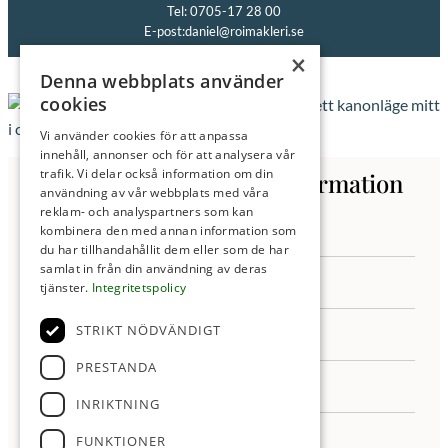
Tel: 0705-17 28 00
E-post:
daniel@roimakleri.se
×
Denna webbplats använder
cookies
Vi använder cookies för att anpassa
innehåll, annonser och för att analysera vår
trafik. Vi delar också information om din
Kontakta oss för mer information
användning av vår webbplats med våra
reklam- och analyspartners som kan
kombinera den med annan information som
du har tillhandahållit dem eller som de har
samlat in från din användning av deras
tjänster.
Integritetspolicy
STRIKT NÖDVÄNDIGT
PRESTANDA
INRIKTNING
FUNKTIONER