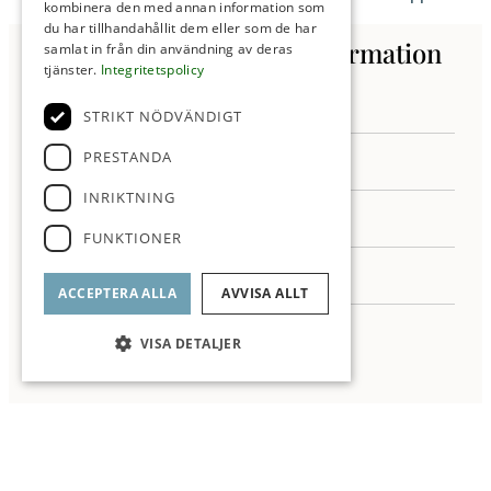
kombinera den med annan information som
du har tillhandahållit dem eller som de har
Kontakta oss för mer information
samlat in från din användning av deras
tjänster.
Integritetspolicy
STRIKT NÖDVÄNDIGT
PRESTANDA
INRIKTNING
FUNKTIONER
ACCEPTERA ALLA
AVVISA ALLT
VISA DETALJER
Jag samtycker till behandling av mina personuppgifter enligt ROI
integritetspolicy