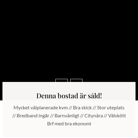
Denna bostad är såld!
Mycket välplanerade kvm // Bra skick // Stor uteplats
// Bredband ingår // Barnvänligt // Citynära // Välskött
Brf med bra ekonomi