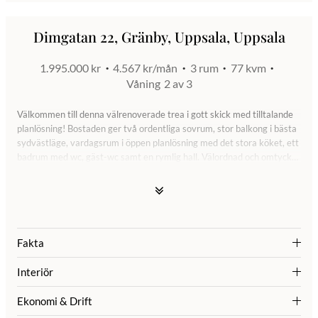
Dimgatan 22, Gränby, Uppsala, Uppsala
1.995.000 kr
4.567 kr/mån
3 rum
77 kvm
Våning
2 av 3
Välkommen till denna välrenoverade trea i gott skick med tilltalande
planlösning! Bostaden ger två ordentliga sovrum, stor balkong i bästa
sydvästläge, vardagsrum i öppen planlösning med det stora köket, ett
badrum med wc, gäst-wc samt en rymlig hall. Välordnad och omtyckt
förening med härlig lummig innergård, pingisrum, lekplatser,
bastu/relax samt boulebana. Utsökt pendlingsläge med endast några
minuter tilll E4:an, ca 5 minuters gångväg till Gränby C och mycket
goda bussförbindelser till City och Resecentrum. Varmt välkommen på
visning!
Fakta
Interiör
Ekonomi & Drift