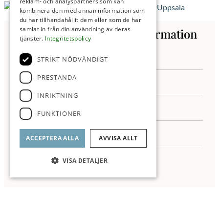
reklam- och analyspartners som kan
kombinera den med annan information som
du har tillhandahållit dem eller som de har
samlat in från din användning av deras
Kontakta oss för mer information
tjänster.
Integritetspolicy
STRIKT NÖDVÄNDIGT
PRESTANDA
INRIKTNING
FUNKTIONER
ACCEPTERA ALLA
AVVISA ALLT
VISA DETALJER
Jag samtycker till behandling av mina personuppgifter enligt ROI