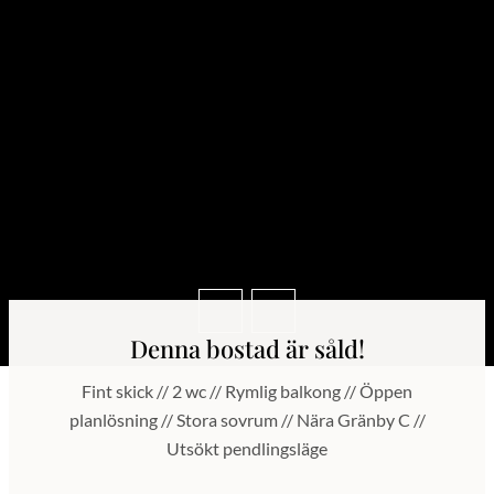
Denna bostad är såld!
Fint skick // 2 wc // Rymlig balkong // Öppen
planlösning // Stora sovrum // Nära Gränby C //
Utsökt pendlingsläge