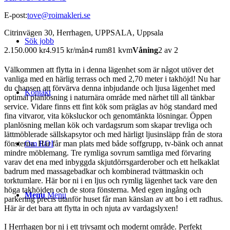
E-post:
tove@roimakleri.se
Citrinvägen 30, Herrhagen, UPPSALA, Uppsala
Sök jobb
2.150.000 kr
4.915 kr/mån
4 rum
81 kvm
Våning
2 av 2
Välkommen att flytta in i denna lägenhet som är något utöver det
vanliga med en härlig terrass och med 2,70 meter i takhöjd! Nu har
du chansen att förvärva denna inbjudande och ljusa lägenhet med
Kontakt
optimal planlösning i naturnära område med närhet till all tänkbar
service. Vidare finns ett fint kök som präglas av hög standard med
fina vitvaror, vita köksluckor och genomtänkta lösningar. Öppen
planlösning mellan kök och vardagsrum som skapar trevliga och
lättmöblerade sällskapsytor och med härligt ljusinsläpp från de stora
Om ROI
fönsterna. Här får man plats med både soffgrupp, tv-bänk och annat
mindre möblemang. Tre rymliga sovrum samtliga med förvaring
varav det ena med inbyggda skjutdörrsgarderober och ett helkaklat
badrum med massagebadkar och kombinerad tvättmaskin och
torktumlare. Här bor ni i en ljus och rymlig lägenhet tack vare den
höga takhöjden och de stora fönsterna. Med egen ingång och
Menu
Menu
parkering precis utanför huset får man känslan av att bo i ett radhus.
Här är det bara att flytta in och njuta av vardagslyxen!
I Herrhagen bor ni i ett trivsamt och modernt område. Perfekt