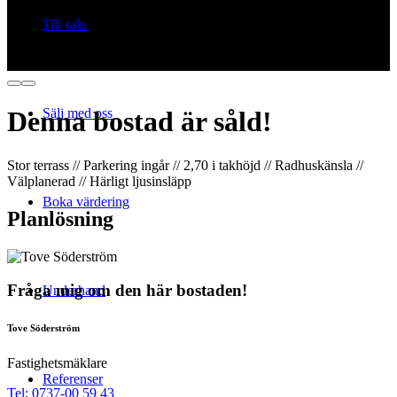
Till salu
Sälj med oss
Denna bostad är såld!
Stor terrass // Parkering ingår // 2,70 i takhöjd // Radhuskänsla //
Välplanerad // Härligt ljusinsläpp
Boka värdering
Planlösning
Fråga mig om den här bostaden!
Underhand
Tove Söderström
Fastighetsmäklare
Referenser
Tel: 0737-00 59 43