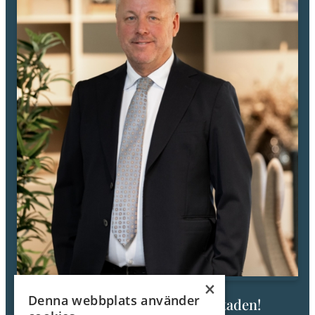
Skidor - Sunnersta, utförsåkning, med bil ca 9 minuter.
Skarholmens båtklubb ca 11 minuter.
Strandliv i Sunnersta och Vårdsätra, magisk miljö.
Akademiska sjukhuset, BMC, SLU, Ångströms, samtliga nås snabbt
med såväl cykel som kollektivtrafik.
Varmt välkommen på visning, tveka inte att kontakta mig om
visningstider inte passar.
Bästa hälsningar
Hans Moberg
ROI Fastighetsmäkleri
0705-831212
×
Denna webbplats använder
Fråga mig om den här bostaden!