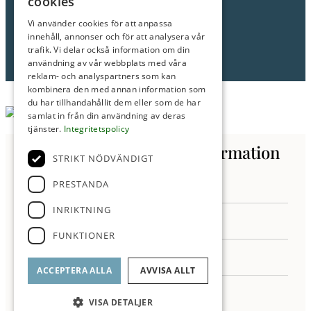
cookies
Hans Moberg
Vi använder cookies för att anpassa
Fastighetsmäklare/Partner
innehåll, annonser och för att analysera vår
trafik. Vi delar också information om din
Tel: 0705-83 12 12
användning av vår webbplats med våra
E-post:
moberg@roimakleri.se
reklam- och analyspartners som kan
kombinera den med annan information som
du har tillhandahållit dem eller som de har
samlat in från din användning av deras
tjänster.
Integritetspolicy
Kontakta oss för mer information
STRIKT NÖDVÄNDIGT
PRESTANDA
INRIKTNING
FUNKTIONER
ACCEPTERA ALLA
AVVISA ALLT
VISA DETALJER