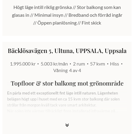
Högt läge intill riklig grönska // Stor balkong som kan
glasas in // Minimal insyn // Bredband och förråd ingår
// Öppen planlösning // Fint skick
Bäcklösavägen 5, Ultuna, UPPSALA, Uppsala
1.995.000 kr
5.003 kr/mån
2 rum
57 kvm
Hiss
Våning
4 av 4
Topfloor & stor balkong mot grönområde
En pärla med ett exceptionellt fint läge intill naturen. Lägenheten
belägen högt upp i huset med en ca 15 kvm stor balkong där solen
strålar från morgon kväll tack vare smart arkitektur.
När solen inte värmer tillräckligt finns installerad infravärme på
balkongen som även kan glasas in om så önskas. Innanför balkongen i
perfekt anslutning en öppen planlösning med stora sällskapsytor och
där flera fönster vetter mot grön allmänning och i princip ingen insyn