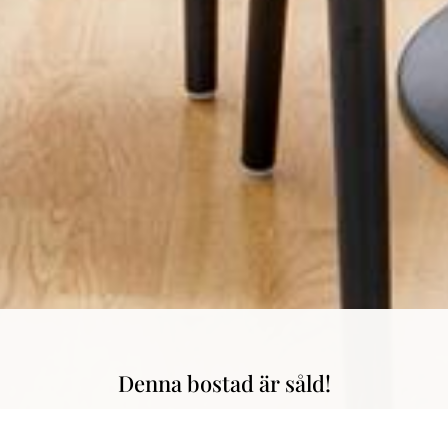
Denna bostad är såld!
 Modernt badrum // Stort kök // Klädkammare // Populär förening // 