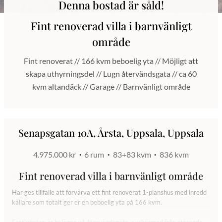
Denna bostad är såld!
Fint renoverad villa i barnvänligt
område
Fint renoverat // 166 kvm beboelig yta // Möjligt att
skapa uthyrningsdel // Lugn återvändsgata // ca 60
kvm altandäck // Garage // Barnvänligt område
Senapsgatan 10A, Årsta, Uppsala, Uppsala
4.975.000 kr
6 rum
83+83 kvm
836 kvm
Fint renoverad villa i barnvänligt område
Här ges tillfälle att förvärva ett fint renoverat 1-planshus med inredd
källare som totalt ger er en beboelig yta på 166 kvm.