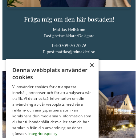
Fråga mig om den här bostaden!
Mattias Hellström
Fastighetsmäklare/Delägare
Tel: 0709-70 70 76
E-post:
mattias@roimakleri.se
×
Denna webbplats använder
cookies
Vi använder cookies för att anpassa
innehåll, annonser och för att analysera vår
trafik. Vi delar också information om din
användning av vår webbplats med våra
reklam- och analyspartners som kan
kombinera den med annan information som
du har tillhandahållit dem eller som de har
samlat in från din användning av deras
tjänster.
Integritetspolicy