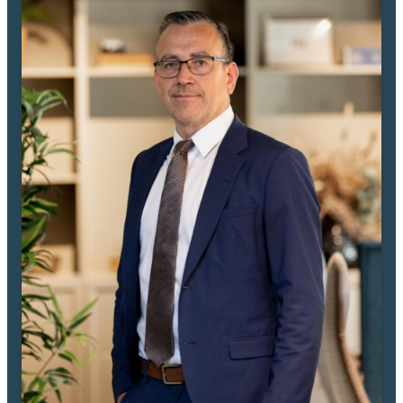
och grusade gångar.
Bredband via fiber finns installerat!
I närområdet finns stora fina grönområden, fotbollsplaner, lekparker
skola och förskolor. Ni har både Årsta C och ständigt växande Gränby
C inom behagligt gång-/cykelavstånd. Utsökt pendlarläge med närhet
till E4:ans påfart samt goda bussförbindelser och gång-/cykelvägar tar
er ner till resecentrum och citykärnan.
Det här är verkligen en bostad att trivas i!
Varmt välkomna på visning!