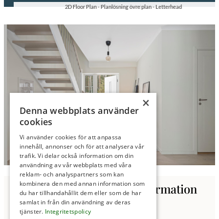
2D Floor Plan - Planlösning entréplan - Letterhead
2D Floor Plan - Planlösning övre plan - Letterhead
×
Denna webbplats använder
cookies
Vi använder cookies för att anpassa
innehåll, annonser och för att analysera vår
trafik. Vi delar också information om din
användning av vår webbplats med våra
reklam- och analyspartners som kan
kombinera den med annan information som
Kontakta oss för mer information
du har tillhandahållit dem eller som de har
samlat in från din användning av deras
tjänster.
Integritetspolicy