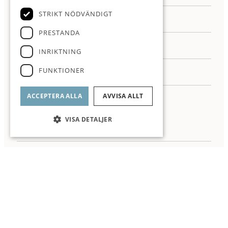
STRIKT NÖDVÄNDIGT
PRESTANDA
INRIKTNING
FUNKTIONER
ACCEPTERA ALLA
AVVISA ALLT
VISA DETALJER
Jag samtycker till behandling av mina personuppgifter enligt ROI
integritetspolicy
▼ Läs mer