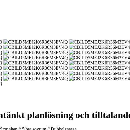
änkt planlösning och tilltaland
Stor altan // 5 bra sovrum // Dubbelgarage