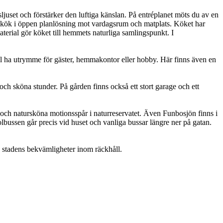
ljuset och förstärker den luftiga känslan. På entréplanet möts du av en
t kök i öppen planlösning mot vardagsrum och matplats. Köket har
erial gör köket till hemmets naturliga samlingspunkt. I
ill ha utrymme för gäster, hemmakontor eller hobby. Här finns även en
ch sköna stunder. På gården finns också ett stort garage och ett
 och natursköna motionsspår i naturreservatet. Även Funbosjön finns i
olbussen går precis vid huset och vanliga bussar längre ner på gatan.
ch stadens bekvämligheter inom räckhåll.