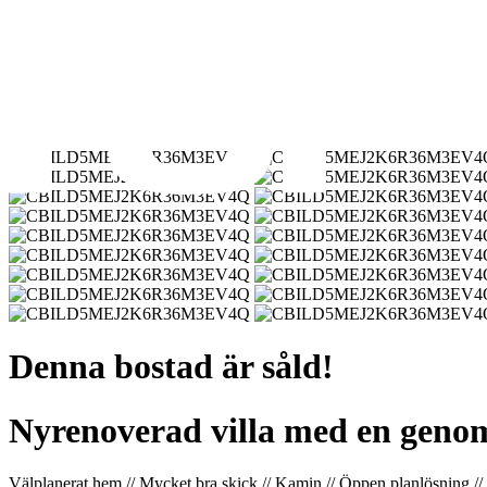
Denna bostad är såld!
Nyrenoverad villa med en genomt
Välplanerat hem // Mycket bra skick // Kamin // Öppen planlösning // 