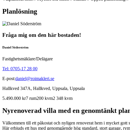
Planlösning
Fråga mig om den här bostaden!
Daniel Söderström
Fastighetsmäklare/Delägare
Tel: 0705-17 28 00
E-post:
daniel@roimakleri.se
Hallkved 347A, Hallkved, Uppsala, Uppsala
5.490.000 kr
7 rum
200 kvm
2 348 kvm
Nyrenoverad villa med en genomtänkt planl
Välkommen till ett påkostat och nyligen renoverat hem i mycket gott ski
Här erbjuds ett hus med genomgående hög standard, stort garage, ryml