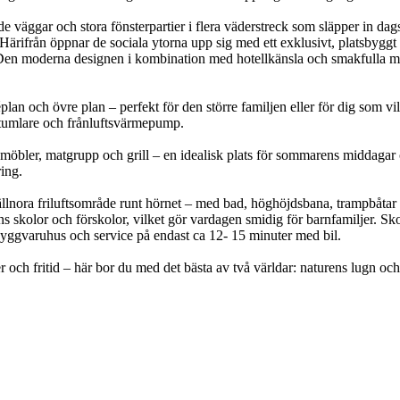
 väggar och stora fönsterpartier i flera väderstreck som släpper in dags
ärifrån öppnar de sociala ytorna upp sig med ett exklusivt, platsbygg
 Den moderna designen i kombination med hotellkänsla och smakfulla mat
an och övre plan – perfekt för den större familjen eller för dig som v
rktumlare och frånluftsvärmepump.
möbler, matgrupp och grill – en idealisk plats för sommarens middagar o
ring.
ällnora friluftsområde runt hörnet – med bad, höghöjdsbana, trampbåtar
ns skolor och förskolor, vilket gör vardagen smidig för barnfamiljer. Sk
byggvaruhus och service på endast ca 12- 15 minuter med bil.
r och fritid – här bor du med det bästa av två världar: naturens lugn o