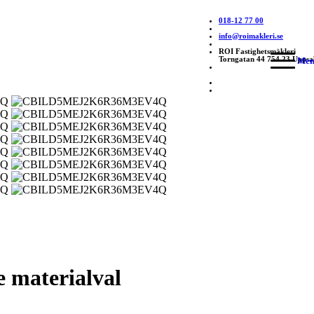
018-12 77 00
info@roimakleri.se
ROI Fastighetsmäkleri
Torngatan 44 754 23 Uppsa
Men
e materialval