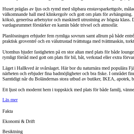
Huset präglas av ljus och rymd med slipbara enstavsparkettgolv, målade
välkomnande hall med klinkergolv och gott om plats för avhängning. H
köksö, generösa arbetsytor och maskinell utrustning av högsta klass.
vardagsrummet förstärker en kamin både trivsel och atmosfär.
Planlösningen erbjuder fem rymliga sovrum samt allrum på både entrépl
praktisk groventré och en välutrustad tvättstuga med tvättmaskin, to
Utomhus bjuder fastigheten på en stor altan med plats för både lounge
rymligt förråd med gott om plats för bil, båt, verkstad eller extra förva
Läget i Hallkved är svårslaget. Här bor du naturnära med populära Fj
närheten och erbjuder fina badmöjligheter och bra fiske. I området fin
Samtidigt når du Boländernas stora utbud av butiker, IKEA, apotek, 
Ett ljust och modernt hem i toppskick med plats för både familj, vänne
Läs mer
Fakta
Ekonomi & Drift
Besiktning