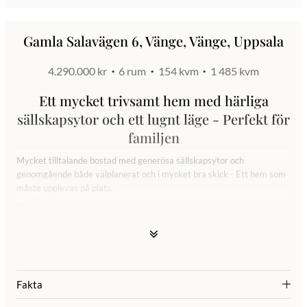
Gamla Salavägen 6, Vänge, Vänge, Uppsala
4.290.000 kr
6 rum
154 kvm
1 485 kvm
Ett mycket trivsamt hem med härliga
sällskapsytor och ett lugnt läge - Perfekt för
familjen
Mycket tilltalande bostad med generösa sällskapsytor och
genomgående både välplanerat och i mycket bra skick - Ett hem som
måste upplevas på plats.
Ett stort och välkomnande kök med en generös plats för matbordet
vid burspråket. Köket är fullt maskinellt utrustat, har gott om
förvaring samt fina arbetsytor och är delvis öppet mot allrummet.
Från köket når du tvättstugan med groventré.
Fakta
Allrummet är husets mittpunkt och ligger i vinkel där ena delen idag