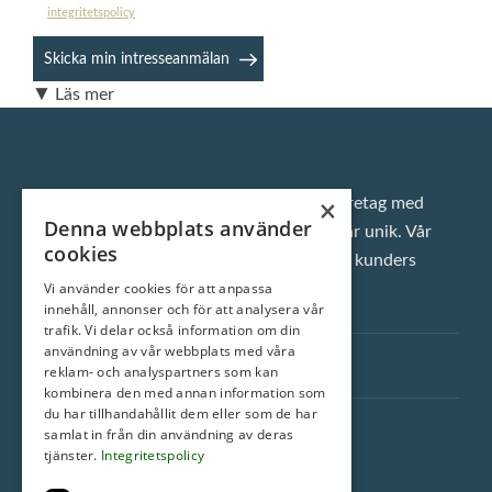
integritetspolicy
▼ Läs mer
×
Vi är ett klassiskt fastighetsmäklarföretag med
Denna webbplats använder
inställningen att varje enskild bostad är unik. Vår
cookies
ambition är att alltid överträffa våra kunders
Vi använder cookies för att anpassa
förväntningar.
innehåll, annonser och för att analysera vår
trafik. Vi delar också information om din
användning av vår webbplats med våra
Snabblänkar
reklam- och analyspartners som kan
kombinera den med annan information som
du har tillhandahållit dem eller som de har
ROI Fastighetsmäkleri AB
samlat in från din användning av deras
tjänster.
Integritetspolicy
Torngatan 44E