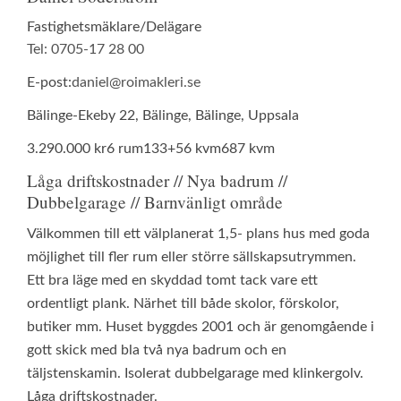
Fastighetsmäklare/Delägare
Tel: 0705-17 28 00
E-post:
daniel@roimakleri.se
Bälinge-Ekeby 22, Bälinge, Bälinge, Uppsala
3.290.000 kr
6 rum
133+56 kvm
687 kvm
Låga driftskostnader // Nya badrum //
Dubbelgarage // Barnvänligt område
Välkommen till ett välplanerat 1,5- plans hus med goda
möjlighet till fler rum eller större sällskapsutrymmen.
Ett bra läge med en skyddad tomt tack vare ett
ordentligt plank. Närhet till både skolor, förskolor,
butiker mm. Huset byggdes 2001 och är genomgående i
gott skick med bla två nya badrum och en
täljstenskamin. Isolerat dubbelgarage med klinkergolv.
Låga driftskostnader.