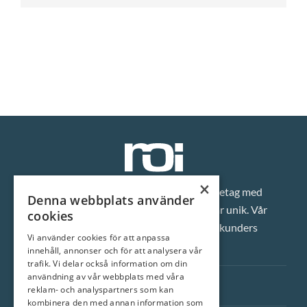
×
Vi är ett klassiskt fastighetsmäklarföretag med
Denna webbplats använder
inställningen att varje enskild bostad är unik. Vår
cookies
ambition är att alltid överträffa våra kunders
Vi använder cookies för att anpassa
förväntningar.
innehåll, annonser och för att analysera vår
trafik. Vi delar också information om din
användning av vår webbplats med våra
Snabblänkar
reklam- och analyspartners som kan
kombinera den med annan information som