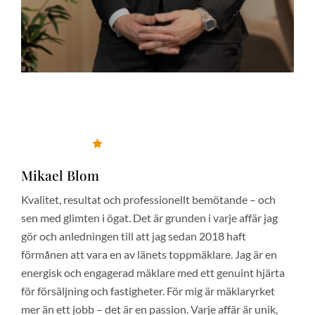
Mikael Blom
Fastighetsmäklare/Partner
Tel: 0707-95 57 56
mikael@roimakleri.se
5.0/5 i betyg (399 omdömen)
Mikael Blom
Kvalitet, resultat och professionellt bemötande – och
sen med glimten i ögat. Det är grunden i varje affär jag
gör och anledningen till att jag sedan 2018 haft
förmånen att vara en av länets toppmäklare. Jag är en
energisk och engagerad mäklare med ett genuint hjärta
för försäljning och fastigheter. För mig är mäklaryrket
mer än ett jobb – det är en passion. Varje affär är unik,