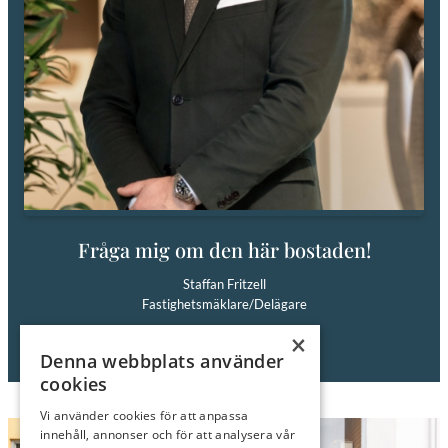
Fråga mig om den här bostaden!
Staffan Fritzell
Fastighetsmäklare/Delägare
Tel: 0706-83 86 00
×
E-post:
staffan@roimakleri.se
Denna webbplats använder
cookies
Vi använder cookies för att anpassa
innehåll, annonser och för att analysera vår