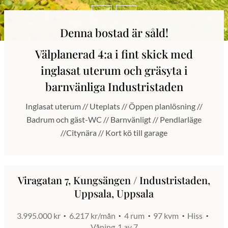
Denna bostad är såld!
Välplanerad 4:a i fint skick med
inglasat uterum och gräsyta i
barnvänliga Industristaden
Inglasat uterum // Uteplats // Öppen planlösning //
Badrum och gäst-WC // Barnvänligt // Pendlarläge
//Citynära // Kort kö till garage
Viragatan 7, Kungsängen / Industristaden,
Uppsala, Uppsala
3.995.000 kr
6.217 kr/mån
4 rum
97 kvm
Hiss
Våning
1 av 7